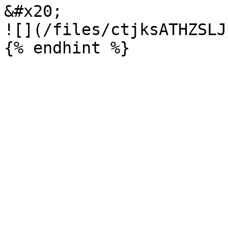
&#x20;                                              
![](/files/ctjksATHZSLJ