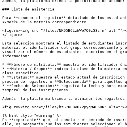
Además, la plataforma brinda la posibilidad de acceder 
### Lista de asistencia

Para **conocer el registro** detallado de los estudiant
</mark> de la materia correspondiente.

<figure><img src="/files/NK95B6LzWWw7Q0z58sfn" alt=""><
</figure>

Esta selección mostrará el listado de estudiantes inscr
materia, el identificador del grupo correspondiente y e
visualizar el número de estudiantes inscritos en el gru
información:

* **Número de matrícula:** muestra el identificador úni
* **Materia / Grupo:** indica la clave de la materia en
clase específica.

* **Estatus:** muestra el estado actual de inscripción 
proceso de registro, o **Seleccionada** para aquellos q
* **Fecha de Selección:** registra la fecha y hora exac
temporal de las inscripciones.

Además, la plataforma brinda la eliminar los registros 
<figure><img src="/files/hzG7RDBvU7vpygM4U50N" alt=""><
{% hint style="warning" %}

Es **importante** que, al concluir el periodo de inscri
ello, es necesario que los estudiantes seleccionen el b