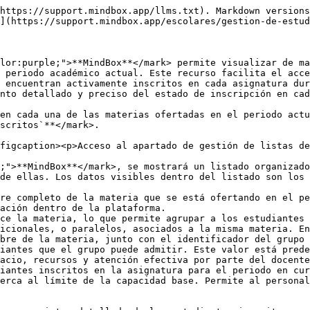
https://support.mindbox.app/llms.txt). Markdown versions
](https://support.mindbox.app/escolares/gestion-de-estud
lor:purple;">**MindBox**</mark> permite visualizar de ma
 periodo académico actual. Este recurso facilita el acce
 encuentran activamente inscritos en cada asignatura dur
nto detallado y preciso del estado de inscripción en cad
en cada una de las materias ofertadas en el periodo actu
scritos`**</mark>.

figcaption><p>Acceso al apartado de gestión de listas de
;">**MindBox**</mark>, se mostrará un listado organizado
de ellas. Los datos visibles dentro del listado son los 
re completo de la materia que se está ofertando en el pe
ación dentro de la plataforma.

ce la materia, lo que permite agrupar a los estudiantes 
icionales, o paralelos, asociados a la misma materia. En
bre de la materia, junto con el identificador del grupo 
iantes que el grupo puede admitir. Este valor está prede
acio, recursos y atención efectiva por parte del docente
iantes inscritos en la asignatura para el periodo en cur
erca al límite de la capacidad base. Permite al personal