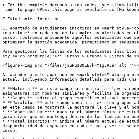
> For the complete documentation index, see [llms.txt](
`.md` to page URLs; this page is available as [Markdown
# Estudiantes Inscritos

El apartado de estudiantes inscritos en <mark style="co
inscritos** en cada una de las materias ofertadas en el
curso, mostrando únicamente aquellos estudiantes que se
optimizar la gestión académica, permitiendo un seguimie
Para gestionar las listas de los estudiantes inscritos 
style="color:purple;">**`Cursos > Grupos > Listas de in
<figure><img src="/files/jsuPu3BOLE7kFMIgJPJe" alt=""><
Al acceder a este apartado en <mark style="color:purple
actual, incluyendo información detallada para cada una 
* **Materia:** en este campo se muestra la clave y nomb
asignaturas con nombres similares y facilita la organiz
* **Grupo:** indica el grupo específico al cual pertene
* **Paralelos:** este campo señala si existen grupos ad
en este campo se mostrará la mostrará la clave y el nom
* **Capacidad base:** muestra el número máximo de estud
garantizar que se mantenga dentro de los límites de esp
* **Total inscritos:** indica el número actual de estud
disponibilidad de espacios en cada clase y ver si se ac
curso.
