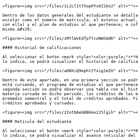
<figure><img src="/files/1L1LlItY5opPYs6Z1kn2" alt=""><
Dentro de los datos generales del estudiante se detalla
escolar como el número de matrícula, el estatus actual,
con ella) y el plan de estudios al que pertenece; e inf
mismo.&#x20;

<figure><img src="/files/zMYlWvEdfpfYcoNW5QdK" alt=""><
#### Historial de calificaciones

Al seleccionar el botón <mark style="color:purple;">**H
lo indica, se podrá visualizar el historial de califica
<figure><img src="/files/aDNXiQ9epht2Txig1mZU" alt=""><
Dentro de este apartado, en una primera sección se podr
está cursando, el programa de estudias al que pertenece
segunda sección se podrá observar una tabla con el hist
materia cursada en dicho periodo, los créditos de las m
promedio semestral y el total de créditos aprobados. Fi
créditos aprobados y cursados.

<figure><img src="/files/2Iot8AeGB8kmu22Slgih" alt=""><
#### Retícula del estudiante

Al seleccionar el botón <mark style="color:purple;">**R
lo indica, se podrá visualizar el avance reticular del 