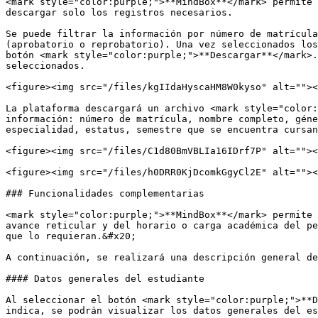
<mark style="color:purple;">**MindBox**</mark> permite 
descargar solo los registros necesarios.

Se puede filtrar la información por número de matrícula
(aprobatorio o reprobatorio). Una vez seleccionados los
botón <mark style="color:purple;">**Descargar**</mark>.
seleccionados.

<figure><img src="/files/kgIIdaHyscaHM8W0kyso" alt=""><
La plataforma descargará un archivo <mark style="color:
información: número de matrícula, nombre completo, géne
especialidad, estatus, semestre que se encuentra cursan
<figure><img src="/files/C1d80BmVBLIa16IDrf7P" alt=""><
<figure><img src="/files/h0DRR0KjDcomkGgyCl2E" alt=""><
### Funcionalidades complementarias

<mark style="color:purple;">**MindBox**</mark> permite 
avance reticular y del horario o carga académica del pe
que lo requieran.&#x20;

A continuación, se realizará una descripción general de
#### Datos generales del estudiante

Al seleccionar el botón <mark style="color:purple;">**D
indica, se podrán visualizar los datos generales del es