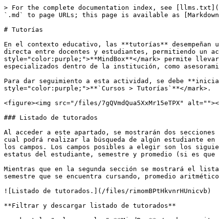
> For the complete documentation index, see [llms.txt](
`.md` to page URLs; this page is available as [Markdown
# Tutorías

En el contexto educativo, las **tutorías** desempeñan u
directa entre docentes y estudiantes, permitiendo un ac
style="color:purple;">**MindBox**</mark> permite llevar
especializados dentro de la institución, como asesorami
Para dar seguimiento a esta actividad, se debe **inicia
style="color:purple;">**`Cursos > Tutorías`**</mark>.

<figure><img src="/files/7gQVmdQua5XxMr15eTPX" alt=""><
### Listado de tutorados

Al acceder a este apartado, se mostrarán dos secciones 
cual podrá realizar la búsqueda de algún estudiante en 
los campos. Los campos posibles a elegir son los siguie
estatus del estudiante, semestre y promedio (si es que 
Mientras que en la segunda sección se mostrará el lista
semestre que se encuentra cursando, promedio aritmético
![Listado de tutorados.](/files/rimomBPtHkvnrHUnicvb)

**Filtrar y descargar listado de tutorados**
