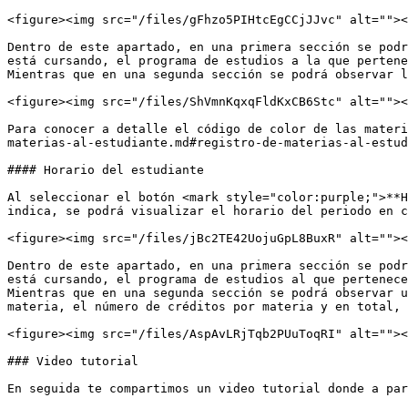
<figure><img src="/files/gFhzo5PIHtcEgCCjJJvc" alt=""><
Dentro de este apartado, en una primera sección se podr
está cursando, el programa de estudios a la que pertene
Mientras que en una segunda sección se podrá observar l
<figure><img src="/files/ShVmnKqxqFldKxCB6Stc" alt=""><
Para conocer a detalle el código de color de las materi
materias-al-estudiante.md#registro-de-materias-al-estud
#### Horario del estudiante

Al seleccionar el botón <mark style="color:purple;">**H
indica, se podrá visualizar el horario del periodo en c
<figure><img src="/files/jBc2TE42UojuGpL8BuxR" alt=""><
Dentro de este apartado, en una primera sección se podr
está cursando, el programa de estudios al que pertenece
Mientras que en una segunda sección se podrá observar u
materia, el número de créditos por materia y en total, 
<figure><img src="/files/AspAvLRjTqb2PUuToqRI" alt=""><
### Video tutorial

En seguida te compartimos un video tutorial donde a par