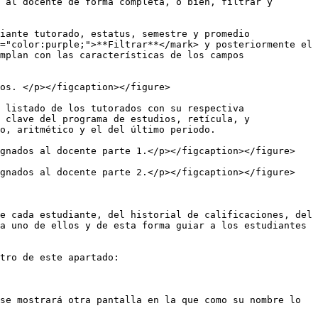
 al docente de forma completa, o bien, filtrar y 
iante tutorado, estatus, semestre y promedio 
="color:purple;">**Filtrar**</mark> y posteriormente el 
mplan con las características de los campos 
os. </p></figcaption></figure>

 listado de los tutorados con su respectiva 
 clave del programa de estudios, retícula, y 
o, aritmético y el del último periodo.

gnados al docente parte 1.</p></figcaption></figure>

gnados al docente parte 2.</p></figcaption></figure>

e cada estudiante, del historial de calificaciones, del 
a uno de ellos y de esta forma guiar a los estudiantes 
tro de este apartado:

se mostrará otra pantalla en la que como su nombre lo 