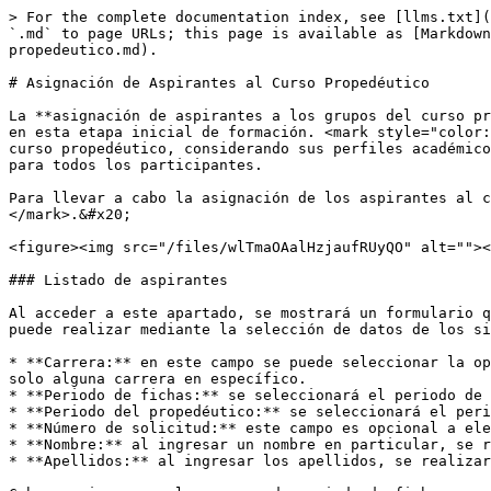
> For the complete documentation index, see [llms.txt](https://support.mindbox.app/llms.txt). Markdown versions of documentation pages are available by appending `.md` to page URLs; this page is available as [Markdown](https://support.mindbox.app/procesos/nuevo-ingreso/curso-propedeutico/asignacion-de-aspirantes-al-curso-propedeutico.md).

# Asignación de Aspirantes al Curso Propedéutico

La **asignación de aspirantes a los grupos del curso propedéutico**, es un proceso fundamental para organizar y estructurar los grupos de estudiantes que participarán en esta etapa inicial de formación. <mark style="color:purple;">**MindBox**</mark> te ofrece las herramientas necesarias para asignar a los aspirantes a un grupo de curso propedéutico, considerando sus perfiles académicos y preferencias, con el fin de garantizar un ambiente de aprendizaje óptimo y una experiencia enriquecedora para todos los participantes.

Para llevar a cabo la asignación de los aspirantes al curso, nos dirigimos al menú <mark style="color:purple;">**`Aspirantes > Propedéutico > Asignación`**</mark>.&#x20;

<figure><img src="/files/wlTmaOAalHzjaufRUyQO" alt=""><figcaption><p>Acceso al apartado de asignación de aspirantes para curso propedéutico.</p></figcaption></figure>

### Listado de aspirantes

Al acceder a este apartado, se mostrará un formulario que permitirá la búsqueda de los aspirantes disponibles para asignar al curso propedéutico. Esta búsqueda se puede realizar mediante la selección de datos de los siguientes campos:

* **Carrera:** en este campo se puede seleccionar la opción Todas y se mostrarán los aspirantes de cada una de las carreras con aspirantes disponibles, o bien elegir solo alguna carrera en específico.
* **Periodo de fichas:** se seleccionará el periodo de fichas en que se registraron los aspirantes.
* **Periodo del propedéutico:** se seleccionará el periodo para el cual se creó el curso propedéutico.
* **Número de solicitud:** este campo es opcional a elegir, ya que al ingresar el número de solicitud de un aspirante, solo se realizará la búsqueda de esa persona.
* **Nombre:** al ingresar un nombre en particular, se realizará la búsqueda de los aspirantes con ese nombre.
* **Apellidos:** al ingresar los apellidos, se realizará la búsqueda de los aspirantes con esos apellidos en particular.

Cabe mencionar que los campos de periodo de fichas y periodo del propedéutico deben ser seleccionados solos o en conjunto con otro campo para que la plataforma pueda proporcionar el listado de aspirantes, y para poder llevar a cabo la asignación de los mismos al curso propedéutico.

<figure><img src="/files/riM67F8aGEJ8brrEZs8w" alt=""><figcaption><p>Formulario para la búsqueda de los aspirantes disponibles para asignar al curso propedéutico. </p></figcaption></figure>

Una vez que se llenaron los campos deseados, se seleccionará el botón <mark style="color:purple;">**Buscar**</mark>. Esto hará que se muestren dos secciones en la parte inferior del formulario. La primera muestra las variables para llevar a cabo la asignación de los aspirantes y la segunda muestra el listado de los aspirantes disponibles para la asignación al curso propedéutico, de acuerdo a los datos de búsqueda.&#x20;

<figure><img src="/files/hb71s1i3q7Gjv0JlDlum" alt=""><figcaption><p>Secciones generadas al realizar la búsqueda de aspirantes disponibles para asignación.</p></figcaption></figure>

#### Variab