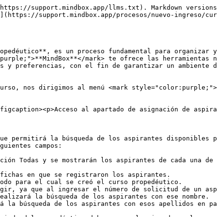
les para la asignación

En esta sección es posible realizar dos acciones: la primera tiene que ver con la asignación de los estudiantes al curso propedéutico, de la cual se hablará mas adelante; y la segunda con la gestión de los grupos, de la cual se hablará en esta sección.

Al seleccionar el botón <mark style="color:purple;">**Gestión de grupos**</mark> del formulario Variables para la asignación, se abrirá el apartado [**Grupos de curso propedéutico**](/procesos/nuevo-ingreso/curso-propedeutico/grupos-del-curso-propedeutico.md) donde se llevó a cabo la gestión de los mismos.&#x20;

<figure><img src="/files/toBKPrVg4eANstmnUIKi" alt=""><figcaption><p>Acceso a la gestión de grupos para el curso propedéutico.</p></figcaption></figure>

Esto facilita la modificación de grupos existentes, la creación de nuevos grupos y la visualización tanto de los grupos disponibles como de los aspirantes registrados previamente en dichos grupos. Esto permite revisar la información antes de proceder con la asignación de los aspirantes.

<figure><img src="/files/Dojn3p8MuPiTYLhKI54a" alt=""><figcaption><p>Listado de grupos disponibles para realizar la asignación.</p></figcaption></figure>

{% hint style="info" %}
Para conocer a detalle del proceso de gestión de grupos de curso propedéutico, accede al siguiente enlace: [Grupos del curso propedéutico](/procesos/nuevo-ingreso/curso-propedeutico/grupos-del-curso-propedeutico.md).
{% endhint %}

#### Listado de aspirantes disponibles

En esta sección se muestra el listado de los aspirantes disponibles para la asignación al curso propedéutico de acuerdo a los criterios de búsqueda ingresados. En este listado es posible observar el número de solicitud, el nombre completo y la carrera a la que pertenecerán los aspirantes. Además, es posible ver en la ultima columna un recuadro, el cual al ser seleccionado marcará al aspirante para ser asignado.&#x20;

<figure><img src="/files/mixMwuDr33YMGqyg7M77" alt=""><figcaption><p>Listado de aspirantes disponibles para asignar de todas las carreras.</p></figcaption></figure>

### Asignación de aspirantes

La asignación de los aspirantes disponibles al curso propedéutico se puede realizar de dos diferentes maneras: de forma manual asignando a los aspirantes de uno a uno o por grupo desde el apartado Asignación de aspirantes para curso propedéutico, o bien, de forma masiva o en bloque a través de un archivo con extensión <mark style="color:purple;">**`CSV`**</mark> con la relación de los aspirantes.

### Asignación manual de los aspirantes

Para asignar los aspirantes ya sea de uno a uno, o por grupo de forma manual, se ingresarán los datos correspondientes en el formulario Asignación de aspirantes para curso propedéutico.&#x20;

Si la asignación se llevará a cabo de forma individual, es decir, de aspirante por aspirante, se realizará la selección de los campos siguientes:

* **Carrera:** este campo es opcional a seleccionar para la búsqueda del aspirante, y se puede elegir la opción Toda&#x73;**,** o bien elegir solo alguna carrera en específico.
* **Periodo de fichas:** se seleccionará el periodo de fichas en que se registraron los aspirantes.
* **Periodo del propedéutico:** se seleccionará el periodo para el cual se creó el curso propedéutico.
* **Número de solicitud:** se ingresará el número de solicitud del aspirante a realizar la asignación.
* **Nombre:** se ingresará el nombre del aspirante a realizar la asignación.
* **Apellidos:** se ingresarán 