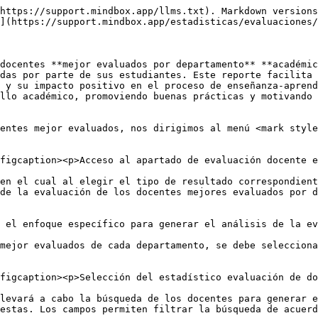
articipación estudiantil.
  * **Sólo el promedio de calificación:** ordena a los docentes únicamente en función de su promedio de calificación, independientemente del número de estudiantes que los evaluaron, destacando a aquellos con las mejores evaluaciones promedio.

Una vez elegida la información correspondiente en cada uno de los campos, se seleccionará el botón <mark style="color:purple;">**Siguiente**</mark>.

<figure><img src="/files/n2s3iksDkjzuO13aCjFY" alt=""><figcaption><p>Formulario de búsqueda de los docentes a generar el estadístico de la evaluación docente de acuerdo a los mejor evaluados.</p></figcaption></figure>

Esta selección mostrará el análisis estadístico de la evaluación docente el cual ofrece una visión detallada y estructurada del rendimiento docente en función de las evaluaciones estudiantiles, permitiendo identificar a los docentes mejor valorados y aquellos con áreas de oportunidad en su desempeño.&#x20;

<figure><img src="/files/E7GSg3sJl68UZswf6ihz" alt=""><figcaption><p>Resultado de la evaluación docente generado por docentes mejor evaluados por departamento académico.</p></figcaption></figure>

A continuación, se describirán los principales componentes del estadístico generado a través de la plataforma.

* La primera sección del estadístico proporciona un **gráfico de pastel**, el cual representa visualmente las categorías de calificación obtenidas por los docentes, utilizando los siguientes rangos: Insuficiente (0 a 3.25), Suficiente (3.25 a 3.75), Bueno (3.75 a 4.25), Notable (4.25 a 4.75) y Excelente (4.75 a 5). Cada sección del pastel refleja el porcentaje de docentes evaluados en cada categoría, proporcionando una visión general de la calidad de la enseñanza según las evaluaciones estudiantiles. Además, si se selecciona alguna fracción del gráfico es posible observar el número de docentes que se encuentran dentro de la categoría.&#x20;

<figure><img src="/files/IQ0MK7c5AvY5fXVfYFRY" alt=""><figcaption><p>Gráfico de pastel: número de docentes dentro de una categoría de calificación.</p></figcaption></figure>

* La segunda sección del estadístico ofrece una **tabla de resultados**, en la cual se muestra el listado de los docentes con sus respectivas calificaciones, ordenados de acuerdo al criterio seleccionado (ya sea por el promedio de calificación o por la proporción del número de estudiantes). La tabla contiene los siguientes campos de información clave:

  * **Número (#):** representa el orden en la lista de los docentes, basado en su desempeño general.
  * **Docente:** muestra el nombre completo de cada docente junto con su RFC, lo que permite diferenciar a cada uno de forma individual.
  * **Promedio:** indica la calificación promedio que ha obtenido cada docente en la evaluación general. Esta cifra es un reflejo agregado de los aspectos evaluados.
  * **Número de estudiantes:** muestra el número total de estudiantes que fueron atendidos por el docente.
  * **Proporción:** representa la proporción calculada en función de la fórmula indicada en la parte superior, que toma en cuenta el número total de estudiantes evaluados y los compara con el máximo posible atendido por un profesor, multiplicado por el promedio de su calificación. Este campo es útil para ponderar la calificación en función de la carga estudiantil. Nota: este valor solo aparece cuando el listado de docentes se ordena de acuerdo a la proporción del número de estudiantes.
  * **Aspectos evaluados:** este campo 