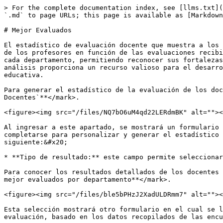
> For the complete documentation index, see [llms.txt](https://support.mindbox.app/llms.txt). Markdown versions of documentation pages are available by appending `.md` to page URLs; this page is available as [Markdown](https://support.mindbox.app/estadisticas/evaluaciones/evaluacion-docente/mejor-evaluados.md).

# Mejor Evaluados

El estadístico de evaluación docente que muestra a los docentes **mejor evaluados por departamento** **académico** ofrece una visión general del desempeño destacado de los profesores en función de las evaluaciones recibidas por parte de sus estudiantes. Este reporte facilita la identificación de los docentes que sobresalen en cada departamento, permitiendo reconocer sus fortalezas y su impacto positivo en el proceso de enseñanza-aprendizaje. Al enfocarse en los mejores evaluados, este análisis proporciona un recurso valioso para el desarrollo académico, promoviendo buenas prácticas y motivando al personal docente hacia la excelencia en su labor educativa.

Para generar el estadístico de la evaluación de los docentes mejor evaluados, nos dirigimos al menú <mark style="color:purple;">**`Estadísticas > Evaluaciones > Docentes`**</mark>.

<figure><img src="/files/NQ7bO6uM4qd22LERdmBK" alt=""><figcaption><p>Acceso al apartado de evaluación docente en MindBox.</p></figcaption></figure>

Al ingresar a este apartado, se mostrará un formulario en el cual al elegir el tipo de resultado correspondiente, se habilitarán campos adicionales que deben completarse para personalizar y generar el estadístico de la evaluación de los docentes mejores evaluados por departamento. El campo a seleccionar es el siguiente:&#x20;

* **Tipo de resultado:** este campo permite seleccionar el enfoque específico para generar el análisis de la evaluación docente.&#x20;

Para conocer los resultados detallados de los docentes mejor evaluados de cada departamento, se debe seleccionar la opción <mark style="color:purple;">**Docentes mejor evaluados por departamento**</mark>.

<figure><img src="/files/ble5bPHzJ2XadULDRmm7" alt=""><figcaption><p>Selección del estadístico evaluación de docentes mejor evaluados. </p></figcaption></figure>

Esta selección mostrará otro formulario en el cual se llevará a cabo la búsqueda de los docentes para generar el análisis detallado de los resultados de la evaluación, basado en los datos recopilados de las encuestas. Los campos permiten filtrar la búsqueda de acuerdo a los siguientes criterios:

* **Periodo:** este campo permite especificar el periodo académico en el que se desea obtener el análisis de la evaluación docente.&#x20;
* **Departamento:** en este campo se seleccionará el departamento académico al cual se desea enfocar el análisis de los docentes mejor evaluados. La selección de un departamento permite filtrar los datos, de modo que el informe muestre únicamente a los docentes pertenecientes a esa área académica, facilitando comparaciones y reconocimientos dentro de la misma disciplina.
* **Ordenar por:** este campo ofrece opciones para determinar el criterio de ordenación de los resultados de los docentes mejor evaluados. Permite elegir entre dos criterios:
  * **Proporción del número de estudiantes:** ordena a los docentes de acuerdo con una combinación de su promedio de calificación y la cantidad de estudiantes que los evaluaron, dando prioridad a los docentes que tienen una buena calificación respaldada por una alta p