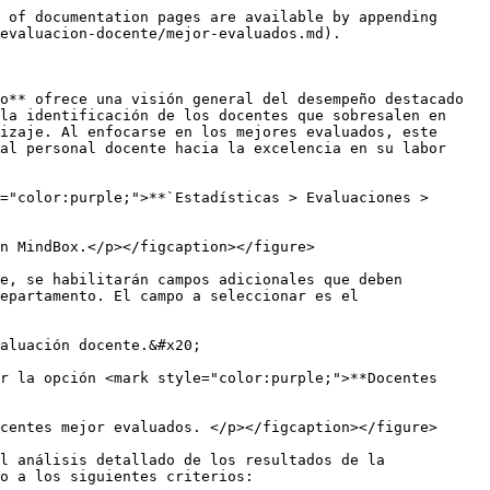
desglosa los criterios específicos evaluados, tales como: el dominio de la asignatura, la planificación del curso, los ambientes de aprendizaje, entre otros. Cada aspecto permite observar en qué áreas el docente tiene fortalezas o áreas de mejora.
  * **Puntaje:** este campo muestra la puntuación obtenida por el docente en cada aspecto evaluado, proporcionando una visión específica de su rendimiento en cada categoría.
  * **Calificación:** asigna una calificación cualitativa a cada puntaje, como Excelente, Notable, Bueno, Suficiente o Desempeño Insuficiente, que da un contexto adicional al puntaje numérico.
  * **Total:** al final del listado de docentes dentro de la tabla, se presenta un promedio global de los puntajes obtenidos por todos los docentes y su calificación general, lo cual ayuda a entender el rendimiento general de los docentes en la institución.

<figure><img src="/files/962GYnEk7bOTdvjJ7EEr" alt=""><figcaption><p>Tabla de resultados de la evaluación docente por departamento académico.</p></figcaption></figure>

* En una tercera sección la plataforma ofrece un **gráfico de embudo** que representa la distribución de los docentes dentro de un departamento académico, clasificados por colores según sus resultados de la evaluación. La visualización utiliza una paleta de colores que varía en tonos, donde cada color indica el nivel de desempeño del docente, desde las evaluaciones más altas hasta las más bajas:

  * **Verde:** muestra a los docentes con evaluación de Excelente. Este grupo representa a los profesores mejor evaluados, con puntuaciones que destacan en los diferentes aspectos de la enseñanza.
  * **Azul claro:** representa a los docentes con evaluación de Notable. Estos docentes presentan un buen rendimiento, con evaluaciones positivas en la mayoría de los aspectos, aunque no alcanzan el nivel Excelente.
  * **Amarillo:** muestra a los docentes con evaluación de Bueno. Este grupo muestra un rendimiento satisfactorio, pero con oportunidades de mejora en varias áreas.
  * **Rojo claro:** muestra a los docentes con evaluación de Desempeño Insuficiente. Representa a los docentes que necesitan atención y desarrollo en sus prácticas docentes para mejorar su efectividad.

  Cada bloque dentro de la gráfica corresponde a un docente, organizado de acuerdo a su nivel de evaluación y ordenado en un formato descendente. Además, si se selecciona algún bloque del gráfico es posible observar el nombre y el promedio de la calificación (o proporción, según el criterio de ordenación de los resultados) del docente. Esta estructura permite identificar de manera rápida a los docentes con mayor y menor rendimiento dentro del departamento, facilitando así un análisis visual claro del desempeño general del equipo docente.

<figure><img src="/files/HSTBfbZhjF9WzvS2wsJN" alt="" width="185"><figcaption><p>Gráfico de embudo de los docentes.</p></figcaption></figure>

{% hint style="info" %}
**Nota:** la plataforma permite realizar la descarga del gráfico de pastel y del gráfico de embudo en formato de imagen <mark style="color:purple;">**`PNG`**</mark> a tra